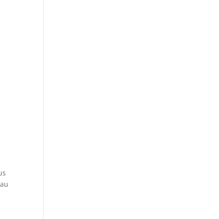
us
 au