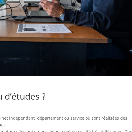
 d’études ?
abinet indépendant, département ou service où sont réalisées des
ues.
 toutes celles qui en possèdent sont en réalité très différentes. Ch