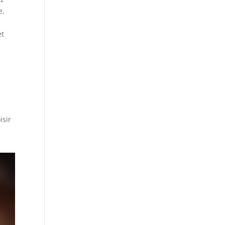
e,
et
isir